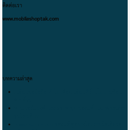
ติดต่อเรา
www.mobileshoptak.com
บทความล่าสุด
เปลี่ยนจอมือถือ ทำไม!!ต้องเปลี่ยนที่ร้านโมบายช้อป
ตากด้วย
พาวเวอร์แบงค์ Eloop ราคาถูก ของแท้ 100 % จะเลือก
รุ่นไหนดี ??
Power Bank Eloop ของแท้ ดูอย่างไง!! ง่ายนิดเดียวดู