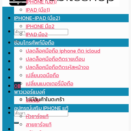
IPHONE (มือ1)
IPAD (มือ1)
IPHONE-IPAD (มือ2)
IPHONE มือ2
ค้นหา:
IPAD มือ2
ซ่อมโทรศัพท์มือถือ
ปลดล็อคมือถือ iphone ติด icloud
ปลดล็อคมือถือติดรายเดือน
ปลดล็อคมือถือติดรหัสหน้าจอ
เปลี่ยนจอมือถือ
เปลี่ยนแบตเตอรี่มือถือ
0
฿
พาวเวอร์แบงค์
ไม่มีสินค้าในตะกร้า
eloop
อุปกรณ์เสริม IPHONE แท้
ค้นหา:
หัวชาร์จแท้
สายชาร์จแท้