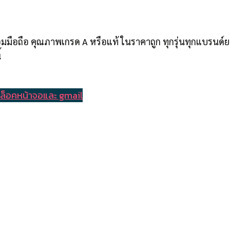
อมมือถือ คุณภาพเกรด A หรือแท้ ในราคาถูก ทุกรุ่นทุกแบรนด
้
ล็อคหน้าจอและ gmail