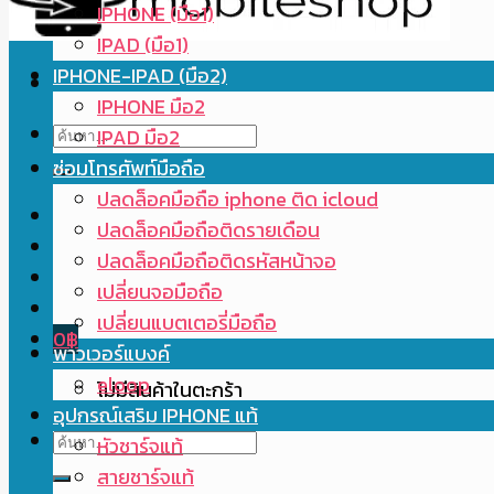
IPHONE (มือ1)
IPAD (มือ1)
IPHONE-IPAD (มือ2)
IPHONE มือ2
ค้นหา:
IPAD มือ2
ซ่อมโทรศัพท์มือถือ
ปลดล็อคมือถือ iphone ติด icloud
ปลดล็อคมือถือติดรายเดือน
ปลดล็อคมือถือติดรหัสหน้าจอ
เปลี่ยนจอมือถือ
เปลี่ยนแบตเตอรี่มือถือ
0
฿
พาวเวอร์แบงค์
eloop
ไม่มีสินค้าในตะกร้า
อุปกรณ์เสริม IPHONE แท้
ค้นหา:
หัวชาร์จแท้
สายชาร์จแท้