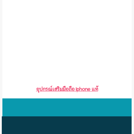
อุปกรณ์เสริมมือถือ iphone แท้