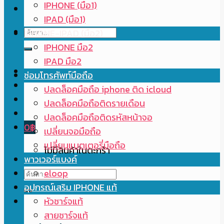
IPHONE (มือ1)
IPAD (มือ1)
ค้นหา:
IPHONE-IPAD (มือ2)
IPHONE มือ2
IPAD มือ2
ซ่อมโทรศัพท์มือถือ
ปลดล็อคมือถือ iphone ติด icloud
ปลดล็อคมือถือติดรายเดือน
ปลดล็อคมือถือติดรหัสหน้าจอ
0
฿
เปลี่ยนจอมือถือ
เปลี่ยนแบตเตอรี่มือถือ
ไม่มีสินค้าในตะกร้า
พาวเวอร์แบงค์
ค้นหา:
eloop
อุปกรณ์เสริม IPHONE แท้
หัวชาร์จแท้
สายชาร์จแท้