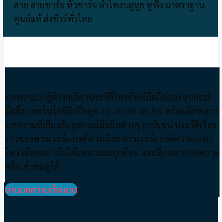
สาย สายชาร์จ หัวชาร์จ ลำโพงบลูทูธ หูฟัง มาตราฐาน
ศูนย์แท้ ส่งชัวร์ทั่วไทย
บทความน่ารู้ต่างๆเกี่ยวประวัติโทรศัพท์มือถือและอุปกรณ์
มือถือ เทคโนโลยีมือถือยุค 1G 2G 3G 4G 5G พร้อมอีกหลาย
บทความที่เกี่ยวกับอุปกรณ์มือถือต่างๆ อาทิเช่น ประวัติเรื่อง
ราวของพาวเวอร์แบงค์ การเลือกพาวเวอร์แบงค์ความจุเท่า
ไหร่ เลือกอย่างไรให้เหมาะสมถูกต้อง และอีกหลายบทความ
คลิกเข้าชมดูได้
อ่านบทความทั้งหมด