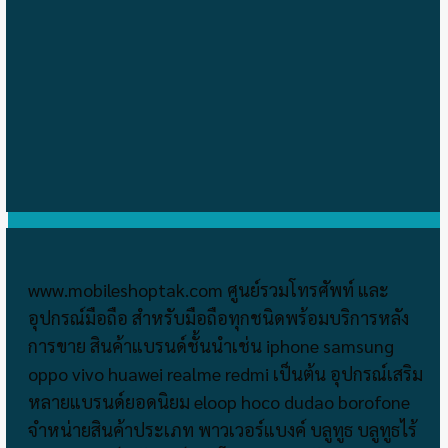
www.mobileshoptak.com ศูนย์รวมโทรศัพท์ และ
อุปกรณ์มือถือ สำหรับมือถือทุกชนิดพร้อมบริการหลัง
การขาย สินค้าแบรนด์ชั้นนำเช่น iphone samsung
oppo vivo huawei realme redmi เป็นต้น อุปกรณ์เสริม
หลายแบรนด์ยอดนิยม eloop hoco dudao borofone
จำหน่ายสินค้าประเภท พาวเวอร์แบงค์ บลูทูธ บลูทูธไร้