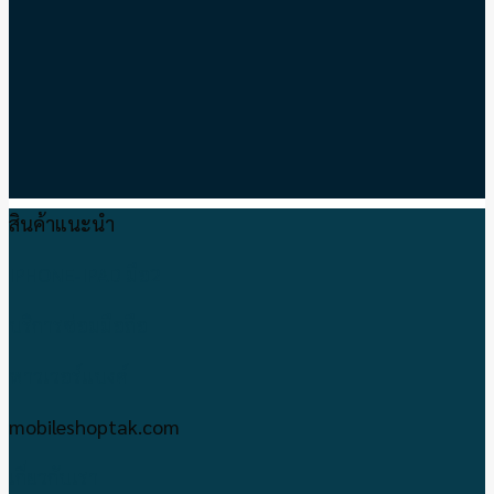
สินค้าแนะนำ
IPHONE-IPAD มือ2
บริการซ่อมมือถือ
พาวเวอร์แบงค์
mobileshoptak.com
เกี่ยวกับเรา