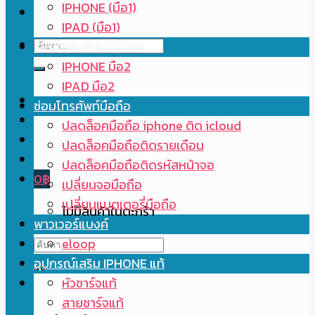
IPHONE (มือ1)
IPAD (มือ1)
ค้นหา:
IPHONE-IPAD (มือ2)
IPHONE มือ2
IPAD มือ2
ซ่อมโทรศัพท์มือถือ
ปลดล็อคมือถือ iphone ติด icloud
ปลดล็อคมือถือติดรายเดือน
ปลดล็อคมือถือติดรหัสหน้าจอ
0
฿
เปลี่ยนจอมือถือ
เปลี่ยนแบตเตอรี่มือถือ
ไม่มีสินค้าในตะกร้า
พาวเวอร์แบงค์
ค้นหา:
eloop
อุปกรณ์เสริม IPHONE แท้
หัวชาร์จแท้
สายชาร์จแท้