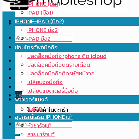
IPHONE (มือ1)
IPAD (มือ1)
IPHONE-IPAD (มือ2)
IPHONE มือ2
ค้นหา:
IPAD มือ2
ซ่อมโทรศัพท์มือถือ
ปลดล็อคมือถือ iphone ติด icloud
ปลดล็อคมือถือติดรายเดือน
ปลดล็อคมือถือติดรหัสหน้าจอ
เปลี่ยนจอมือถือ
เปลี่ยนแบตเตอรี่มือถือ
0
฿
พาวเวอร์แบงค์
eloop
ไม่มีสินค้าในตะกร้า
อุปกรณ์เสริม IPHONE แท้
ค้นหา:
หัวชาร์จแท้
สายชาร์จแท้