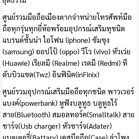
ศูนย์รวมมือถือเมืองตากจำหน่ายโทรศัพท์มือ
ถือทุกรุ่นทุกยี่ห้อพร้อมอุปกรณ์เสริมทุชนิด
แบรนด์ชั้นนำ
ไอโฟน (iphone)
ซัมซุง
(samsung)
ออปโป้ (oppo)
วีโว (vivo)
หัวเว่ย
(Huawie)
เรียลมี (Realme)
เรดมี (Redmi) ที
ดับบิวแซด(Twz) อินฟินิค(inFinix)
ศูนย์รวมอุปกรณ์เสริมมือถือทุกชนิด พาวเวอร์
แบงค์(powerbank) หูฟังบลูทูธ บลูทูธไร้
สาย(Bluetooth) สมอลทอร์ค(Smalltalk) สาย
ชาร์จ(Usb charger) หัวชาร์จ(Adater)
แบตเตอรี่(Battary) เคสมือถือ(Case) ลำโพง