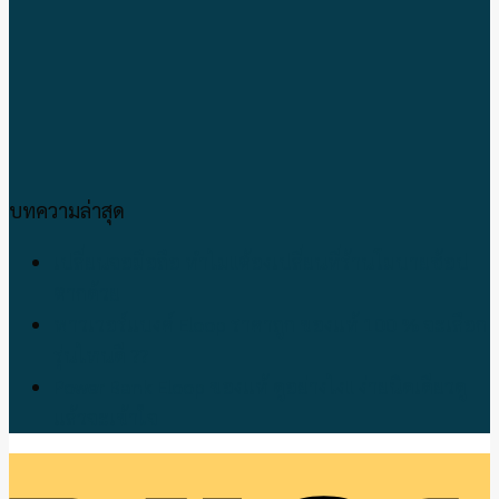
บทความล่าสุด
เปลี่ยนจอมือถือ ทำไม!!ต้องเปลี่ยนที่ร้านโมบายช้อป
ตากด้วย
พาวเวอร์แบงค์ Eloop ราคาถูก ของแท้ 100 % จะเลือก
รุ่นไหนดี ??
Power Bank Eloop ของแท้ ดูอย่างไง!! ง่ายนิดเดียวดู
แล้วจะเข้าใจ