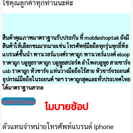
ใช้คุณลูกค้าทุกท่านนะค่ะ
สืนค้าคุณภาพมาตราฐานรับประกัน ที่ mobileshoptak ยังมี
สินค้าให้เลือกชมมากมายเช่น โทรศัพทฺ์มือถือทุกรุ่นทุกยี่ห้อ
แบรนด์ชั้นนำ พาวเวอร์แบงค์ราคาถูก พาวเวอร์แบงค์ eloop
ราคาถูก บลูทูธราคาถูก บลูทููธสปอร์ต ลำโพงบลูทูธ สายชาร์จ
usb ราคาถูก หัวชาร์จ แท่นวางมือถือไร้สาย หัวชาร์จรถยนต์
อุปกรณ์มือถือในรถยนต์ ฯลฯ ราคาถูกสุดและทั่วประเทศไทย
ได้มาตราฐานสากล
ชมสินค้าทั้งหมด
โมบายช้อป
ตัวแทนจำหน่ายโทรศัพท์แบรนด์ iphone