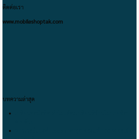
ติดต่อเรา
www.mobileshoptak.com
บทความล่าสุด
เปลี่ยนจอมือถือ ทำไม!!ต้องเปลี่ยนที่ร้านโมบายช้อป
ตากด้วย
พาวเวอร์แบงค์ Eloop ราคาถูก ของแท้ 100 % จะเลือก