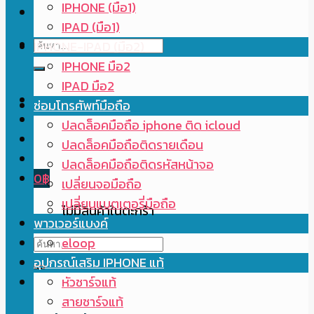
IPHONE (มือ1)
IPAD (มือ1)
ค้นหา:
IPHONE-IPAD (มือ2)
IPHONE มือ2
IPAD มือ2
ซ่อมโทรศัพท์มือถือ
ปลดล็อคมือถือ iphone ติด icloud
ปลดล็อคมือถือติดรายเดือน
ปลดล็อคมือถือติดรหัสหน้าจอ
0
฿
เปลี่ยนจอมือถือ
เปลี่ยนแบตเตอรี่มือถือ
ไม่มีสินค้าในตะกร้า
พาวเวอร์แบงค์
ค้นหา:
eloop
อุปกรณ์เสริม IPHONE แท้
หัวชาร์จแท้
สายชาร์จแท้