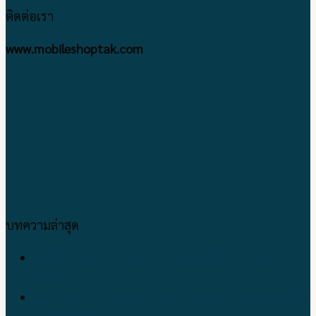
ติดต่อเรา
www.mobileshoptak.com
บทความล่าสุด
เปลี่ยนจอมือถือ ทำไม!!ต้องเปลี่ยนที่ร้านโมบายช้อป
ตากด้วย
พาวเวอร์แบงค์ Eloop ราคาถูก ของแท้ 100 % จะเลือก