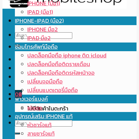
IPHONE (มือ1)
IPAD (มือ1)
IPHONE-IPAD (มือ2)
IPHONE มือ2
ค้นหา:
IPAD มือ2
ซ่อมโทรศัพท์มือถือ
ปลดล็อคมือถือ iphone ติด icloud
ปลดล็อคมือถือติดรายเดือน
ปลดล็อคมือถือติดรหัสหน้าจอ
เปลี่ยนจอมือถือ
เปลี่ยนแบตเตอรี่มือถือ
0
฿
พาวเวอร์แบงค์
eloop
ไม่มีสินค้าในตะกร้า
อุปกรณ์เสริม IPHONE แท้
ค้นหา:
หัวชาร์จแท้
สายชาร์จแท้