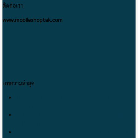
ติดต่อเรา
www.mobileshoptak.com
บทความล่าสุด
เปลี่ยนจอมือถือ ทำไม!!ต้องเปลี่ยนที่ร้านโมบายช้อป
ตากด้วย
พาวเวอร์แบงค์ Eloop ราคาถูก ของแท้ 100 % จะเลือก
รุ่นไหนดี ??
Power Bank Eloop ของแท้ ดูอย่างไง!! ง่ายนิดเดียวดู