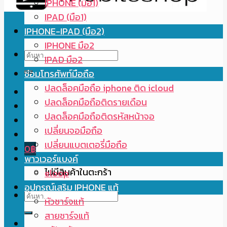
IPHONE (มือ1)
IPAD (มือ1)
IPHONE-IPAD (มือ2)
IPHONE มือ2
ค้นหา:
IPAD มือ2
ซ่อมโทรศัพท์มือถือ
ปลดล็อคมือถือ iphone ติด icloud
ปลดล็อคมือถือติดรายเดือน
ปลดล็อคมือถือติดรหัสหน้าจอ
เปลี่ยนจอมือถือ
เปลี่ยนแบตเตอรี่มือถือ
0
฿
พาวเวอร์แบงค์
ไม่มีสินค้าในตะกร้า
eloop
อุปกรณ์เสริม IPHONE แท้
ค้นหา:
หัวชาร์จแท้
สายชาร์จแท้