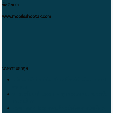
ติดต่อเรา
www.mobileshoptak.com
บทความล่าสุด
เปลี่ยนจอมือถือ ทำไม!!ต้องเปลี่ยนที่ร้านโมบายช้อป
ตากด้วย
พาวเวอร์แบงค์ Eloop ราคาถูก ของแท้ 100 % จะเลือก
รุ่นไหนดี ??
Power Bank Eloop ของแท้ ดูอย่างไง!! ง่ายนิดเดียวดู