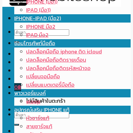
IPHONE (มือ1)
IPAD (มือ1)
IPHONE-IPAD (มือ2)
IPHONE มือ2
ค้นหา:
IPAD มือ2
ซ่อมโทรศัพท์มือถือ
ปลดล็อคมือถือ iphone ติด icloud
ปลดล็อคมือถือติดรายเดือน
ปลดล็อคมือถือติดรหัสหน้าจอ
เปลี่ยนจอมือถือ
เปลี่ยนแบตเตอรี่มือถือ
0
฿
พาวเวอร์แบงค์
ไม่มีสินค้าในตะกร้า
eloop
อุปกรณ์เสริม IPHONE แท้
ค้นหา:
หัวชาร์จแท้
สายชาร์จแท้