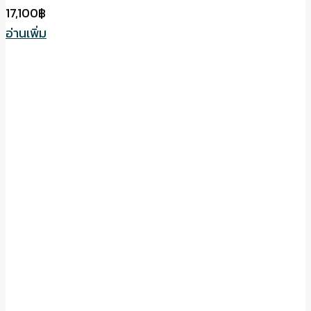
17,100
฿
อ่านเพิ่ม