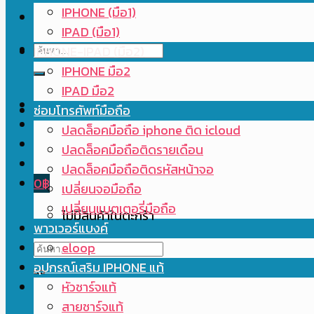
IPHONE (มือ1)
IPAD (มือ1)
ค้นหา:
IPHONE-IPAD (มือ2)
IPHONE มือ2
IPAD มือ2
ซ่อมโทรศัพท์มือถือ
ปลดล็อคมือถือ iphone ติด icloud
ปลดล็อคมือถือติดรายเดือน
ปลดล็อคมือถือติดรหัสหน้าจอ
0
฿
เปลี่ยนจอมือถือ
เปลี่ยนแบตเตอรี่มือถือ
ไม่มีสินค้าในตะกร้า
พาวเวอร์แบงค์
ค้นหา:
eloop
อุปกรณ์เสริม IPHONE แท้
หัวชาร์จแท้
สายชาร์จแท้