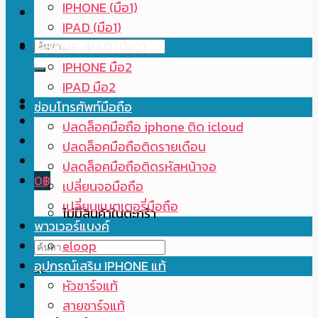
IPHONE (มือ1)
IPAD (มือ1)
ค้นหา:
IPHONE-IPAD (มือ2)
IPHONE มือ2
IPAD มือ2
ซ่อมโทรศัพท์มือถือ
ปลดล็อคมือถือ iphone ติด icloud
ปลดล็อคมือถือติดรายเดือน
ปลดล็อคมือถือติดรหัสหน้าจอ
0
฿
เปลี่ยนจอมือถือ
เปลี่ยนแบตเตอรี่มือถือ
ไม่มีสินค้าในตะกร้า
พาวเวอร์แบงค์
ค้นหา:
eloop
อุปกรณ์เสริม IPHONE แท้
หัวชาร์จแท้
สายชาร์จแท้