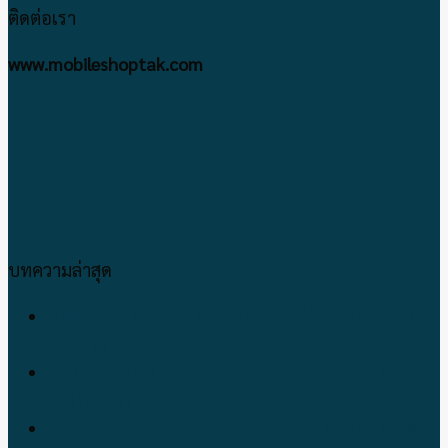
ติดต่อเรา
www.mobileshoptak.com
บทความล่าสุด
เปลี่ยนจอมือถือ ทำไม!!ต้องเปลี่ยนที่ร้านโมบายช้อป
ตากด้วย
พาวเวอร์แบงค์ Eloop ราคาถูก ของแท้ 100 % จะเลือก
รุ่นไหนดี ??
Power Bank Eloop ของแท้ ดูอย่างไง!! ง่ายนิดเดียวดู