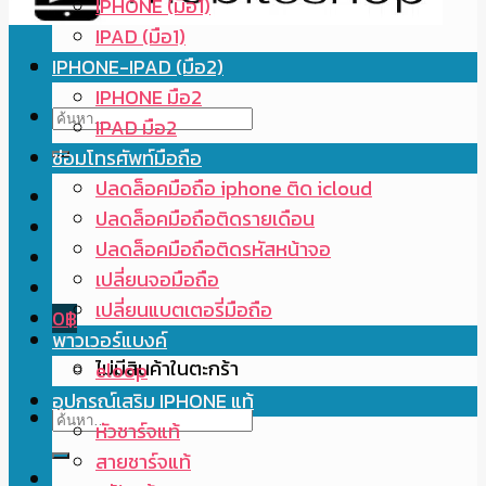
IPHONE (มือ1)
IPAD (มือ1)
IPHONE-IPAD (มือ2)
IPHONE มือ2
ค้นหา:
IPAD มือ2
ซ่อมโทรศัพท์มือถือ
ปลดล็อคมือถือ iphone ติด icloud
ปลดล็อคมือถือติดรายเดือน
ปลดล็อคมือถือติดรหัสหน้าจอ
เปลี่ยนจอมือถือ
เปลี่ยนแบตเตอรี่มือถือ
0
฿
พาวเวอร์แบงค์
ไม่มีสินค้าในตะกร้า
eloop
อุปกรณ์เสริม IPHONE แท้
ค้นหา:
หัวชาร์จแท้
สายชาร์จแท้