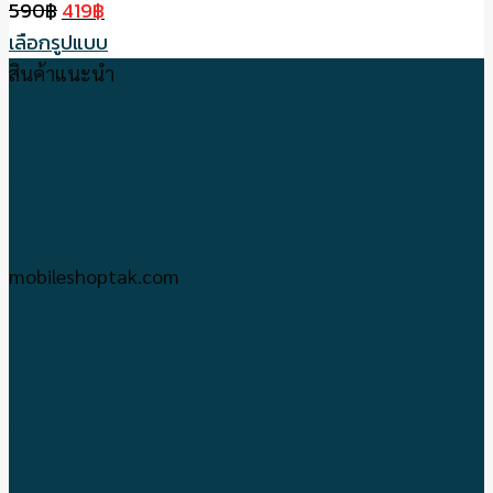
Original
Current
590
฿
419
฿
price
price
เลือกรูปแบบ
was:
is:
This
สินค้าแนะนำ
590฿.
419฿.
product
IPHONE-IPAD มือ2
has
multiple
บริการซ่อมมือถือ
variants.
พาวเวอร์แบงค์
The
options
mobileshoptak.com
may
be
เกี่ยวกับเรา
chosen
แจ้งชำระเงิน
on
the
ติดต่อเรา
product
page
ข้อตกลงและเงื่อนไข