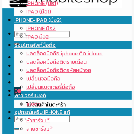
IPHONE (มือ1)
IPAD (มือ1)
IPHONE-IPAD (มือ2)
IPHONE มือ2
ค้นหา:
IPAD มือ2
ซ่อมโทรศัพท์มือถือ
ปลดล็อคมือถือ iphone ติด icloud
ปลดล็อคมือถือติดรายเดือน
ปลดล็อคมือถือติดรหัสหน้าจอ
เปลี่ยนจอมือถือ
เปลี่ยนแบตเตอรี่มือถือ
0
฿
พาวเวอร์แบงค์
eloop
ไม่มีสินค้าในตะกร้า
อุปกรณ์เสริม IPHONE แท้
ค้นหา:
หัวชาร์จแท้
สายชาร์จแท้