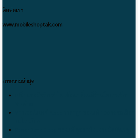
ติดต่อเรา
www.mobileshoptak.com
บทความล่าสุด
เปลี่ยนจอมือถือ ทำไม!!ต้องเปลี่ยนที่ร้านโมบายช้อป
ตากด้วย
พาวเวอร์แบงค์ Eloop ราคาถูก ของแท้ 100 % จะเลือก
รุ่นไหนดี ??
Power Bank Eloop ของแท้ ดูอย่างไง!! ง่ายนิดเดียวดู