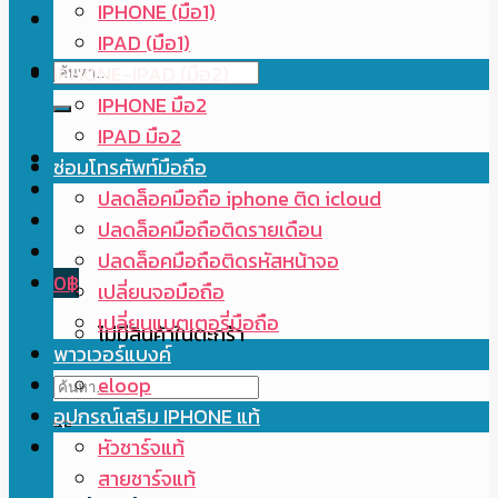
IPHONE (มือ1)
IPAD (มือ1)
ค้นหา:
IPHONE-IPAD (มือ2)
IPHONE มือ2
IPAD มือ2
ซ่อมโทรศัพท์มือถือ
ปลดล็อคมือถือ iphone ติด icloud
ปลดล็อคมือถือติดรายเดือน
ปลดล็อคมือถือติดรหัสหน้าจอ
0
฿
เปลี่ยนจอมือถือ
เปลี่ยนแบตเตอรี่มือถือ
ไม่มีสินค้าในตะกร้า
พาวเวอร์แบงค์
ค้นหา:
eloop
อุปกรณ์เสริม IPHONE แท้
หัวชาร์จแท้
สายชาร์จแท้