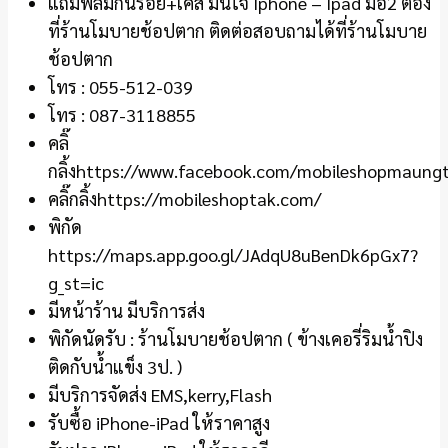
แถมฟิล์มกันรอย+เคส มั่นใจ Iphone – Ipad มือ2 ต้อง
ที่ร้านโมบายช้อปตาก ติดต่อสอบถามได้ที่ร้านโมบาย
ช้อปตาก
โทร : 055-512-039
โทร : 087-3118855
คลิ๊
กลิ้งhttps://www.facebook.com/mobileshopmaung
คลิ๊กลิ้งhttps://mobileshoptak.com/
พิกัด
https://maps.app.goo.gl/JAdqU8uBenDk6pGx7?
g_st=ic
มีหน้าร้าน มีบริการส่ง
พิกัดนัดรับ : ร้านโมบายช้อปตาก ( ข้างเคอรี่ริมน้ำปิง
ติดกับน้ำแข็ง 3ป. )
มีบริการจัดส่ง EMS,kerry,Flash
รับซื้อ iPhone-iPad ให้ราคาสูง